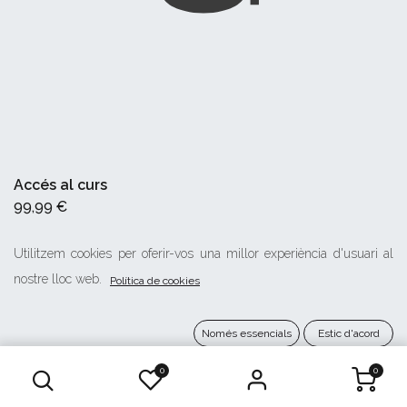
Accés al curs
99,99
€
Utilitzem cookies per oferir-vos una millor experiència d'usuari al
nostre lloc web.
Política de cookies
AFEGIR AL CISTELL
Només essencials
Estic d'acord
0
0
AFEGIR A FAVORITS