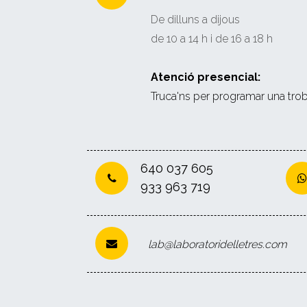
De dilluns a dijous
de 10 a 14 h i de 16 a 18 h
Atenció presencial:
Truca'ns per programar una tro
640 037 605
933 963 719
lab@laboratoridelletres.com