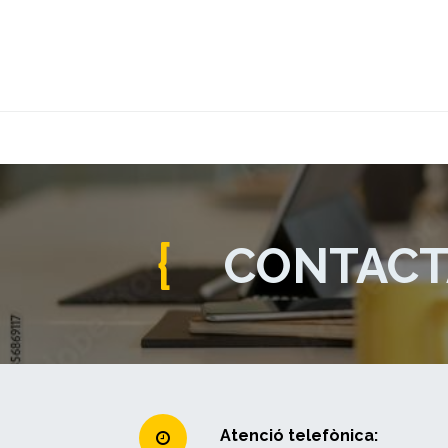
INICI
CLAUSTRE
MÀSTER
Escriviu alguna cosa...
{
CONTACT
Atenció telefònica: