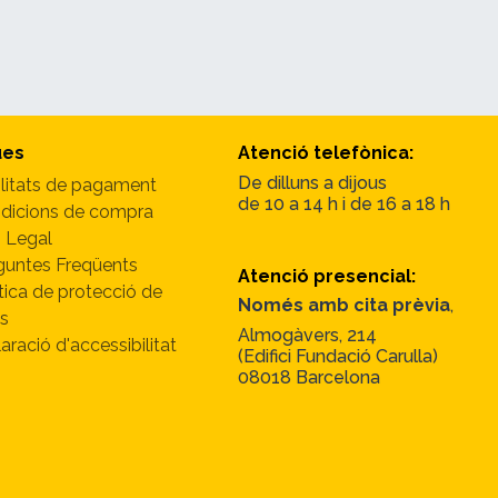
ues
Atenció telefònica:
De dilluns a dijous
litats de pagament
de 10 a 14 h i de 16 a 18 h
dicions de compra
 Legal
guntes Freqüents
Atenció presencial:
tica de protecció de
Només amb cita prèvia
,
s
Almogàvers, 214
aració d'accessibilitat
(Edifici Fundació Carulla)
08018 Barcelona