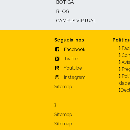
BOTIGA
BLOG
CAMPUS VIRTUAL
Segueix-nos
Polítiq
}
Faci
Facebook
}
Con
Twitter
}
Avís
Youtube
}
Pre
}
Polí
Instagram
dade
Sitemap
}
Decl
}
Sitemap
Sitemap