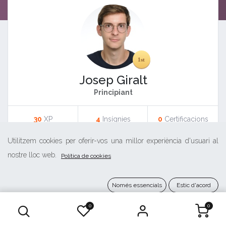
Josep Giralt
Principiant
30
XP
4
Insígnies
0
Certificacions
Utilitzem cookies per oferir-vos una millor experiència d'usuari al
Josep Giralt
nostre lloc web.
Política de cookies
1
30
4
0
XP
Insígnies
Certificats
Principiant
Només essencials
Estic d'acord
0
0