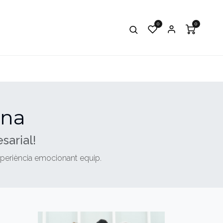
0
0
BOTIGA
BLOG
CAMPUS VIRTUAL
ina
sarial!
experiència emocionant equip.