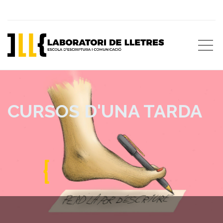
CURSOS D'UNA TARDA
{
Escriviu alguna cosa...