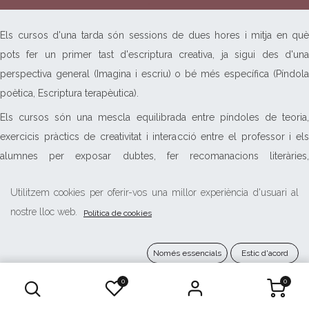
Els cursos d'una tarda són sessions de dues hores i mitja en què
pots fer un primer tast d'escriptura creativa, ja sigui des d'una
perspectiva general (Imagina i escriu) o bé més específica (Píndola
poètica, Escriptura terapèutica).
Els cursos són una mescla equilibrada entre píndoles de teoria,
exercicis pràctics de creativitat i interacció entre el professor i els
alumnes per exposar dubtes, fer recomanacions literàries,
intercanviar opinions i, si ho vols, compartir els teus escrits. Els
Utilitzem cookies per oferir-vos una millor experiència d'usuari al
exercicis seran guiats i es comentaran en grup.
nostre lloc web.
Política de cookies
Aquests cursos els fem només en modalitat híbrida
Només essencials
Estic d'acord
Cursos híbrids (presencial + videoconferència)
Els cursos híbrids et permeten seguir el curs tant presencialment
0
0
com per videoconferència. Tu decideixes si el vols fer des de casa o